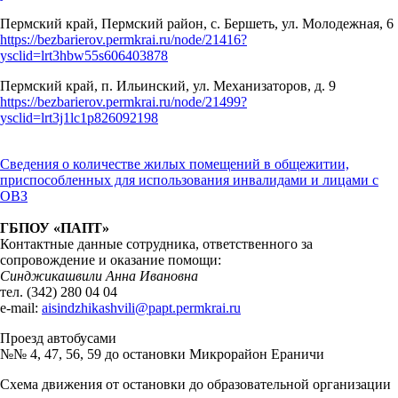
Пермский край, Пермский район, с. Бершеть, ул. Молодежная, 6
https://bezbarierov.permkrai.ru/node/21416?
ysclid=lrt3hbw55s606403878
Пермский край, п. Ильинский, ул. Механизаторов, д. 9
https://bezbarierov.permkrai.ru/node/21499?
ysclid=lrt3j1lc1p826092198
Сведения о количестве жилых помещений в общежитии,
приспособленных для использования инвалидами и лицами с
ОВЗ
ГБПОУ «ПАПТ»
Контактные данные сотрудника, ответственного за
сопровождение и оказание помощи:
Синджикашвили Анна Ивановна
тел. (342) 280 04 04
e-mail:
aisindzhikashvili@papt.permkrai.ru
Проезд автобусами
№№ 4, 47, 56, 59 до остановки Микрорайон Ераничи
Схема движения от остановки до образовательной организации