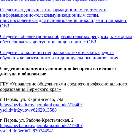
Сведения о доступе к информационным системам и
информационно-телекоммуникационным сетям,
приспособленным для использования инвалидами и лицами с
ОВЗ
Сведения об электронных образовательных ресурсах, к которым
обеспечивается доступ инвалидов и лиц с ОВЗ
Сведения о наличии специальных технических средств
обучения коллективного и индивидуального пользования
Сведения о наличии условий для беспрепятственного
доступа в общежитие
ГБУ «Управление общежитиями среднего профессионального
образования Пермского края»
г. Пермь, ул. Карпинского, 79а
https://bezbarierov.permkrai.ru/node/21840?
ysclid=lrt2yubwv6262913588
г. Пермь, ул. Рабоче-Крестьянская, 2
https://bezbarierov.permkrai.ru/node/21900?
ysclid=lrt3er9n7a830744941