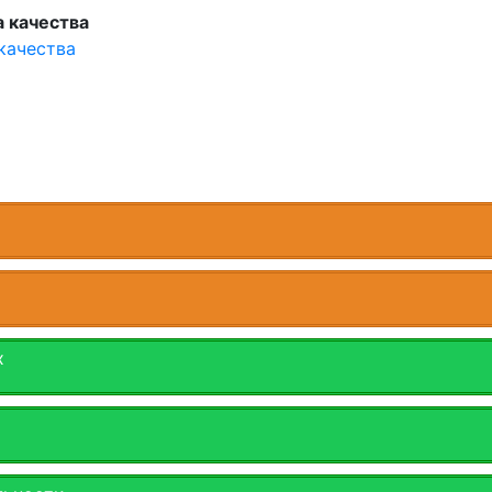
 качества
качества
х